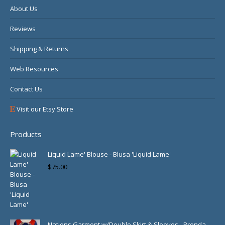
About Us
Reviews
Shipping & Returns
Web Resources
Contact Us
Visit our Etsy Store
Products
Liquid Lame' Blouse - Blusa 'Liquid Lame'
$
75.00
Nations Garment w/Double Skirt & Sleeves - Prenda