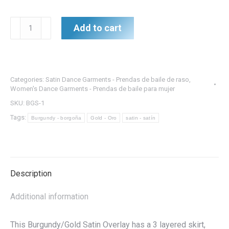
Burgundy/Gold
Add to cart
Satin
Overlay
-
Superposición
Categories:
Satin Dance Garments - Prendas de baile de raso
,
de
Women's Dance Garments - Prendas de baile para mujer
satén
SKU:
BGS-1
burdeos/dorado
Tags:
Burgundy - borgoña
Gold - Oro
satin - satín
quantity
Description
Additional information
This Burgundy/Gold Satin Overlay has a 3 layered skirt,