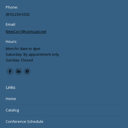
Phone:
(815) 230-5332
Email:
NewCov1@comcast.net
Hours:
Mon-Fri: 8am to 4pm
Saturday: By appointment only
Sunday: Closed
Find us on:
Facebook
Linkedin
Pinterest
page
page
page
Links
opens
opens
opens
in
in
in
Home
new
new
new
Catalog
window
window
window
Conference Schedule