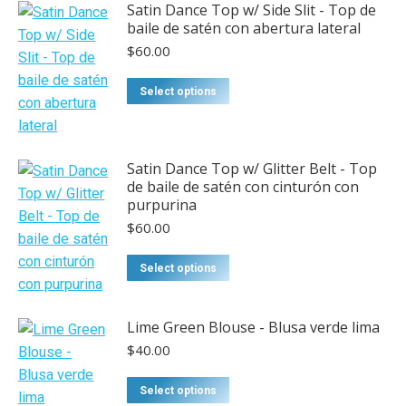
Satin Dance Top w/ Side Slit - Top de
baile de satén con abertura lateral
$
60.00
This
Select options
product
has
multiple
Satin Dance Top w/ Glitter Belt - Top
variants.
de baile de satén con cinturón con
The
purpurina
options
$
60.00
may
This
be
Select options
product
chosen
has
on
Lime Green Blouse - Blusa verde lima
multiple
the
$
40.00
variants.
product
The
page
Select options
options