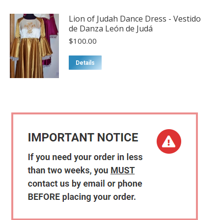
may
Lion of Judah Dance Dress - Vestido
be
de Danza León de Judá
chosen
$
100.00
on
the
This
Details
product
product
page
has
multiple
variants.
The
options
may
be
chosen
on
the
product