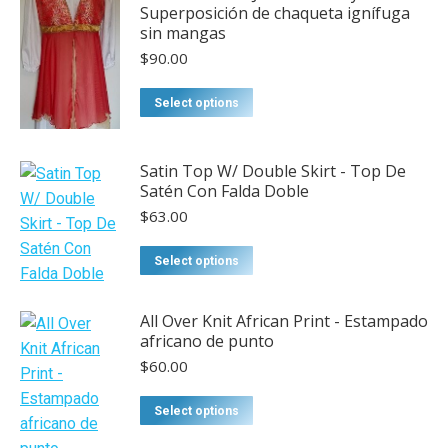
Superposición de chaqueta ignífuga
multiple
sin mangas
variants.
$
90.00
The
options
This
Select options
may
product
be
has
chosen
Satin Top W/ Double Skirt - Top De
multiple
Satén Con Falda Doble
on
variants.
the
$
63.00
The
product
options
This
Select options
page
may
product
be
has
All Over Knit African Print - Estampado
chosen
multiple
africano de punto
on
variants.
$
60.00
the
The
product
options
Select options
page
may