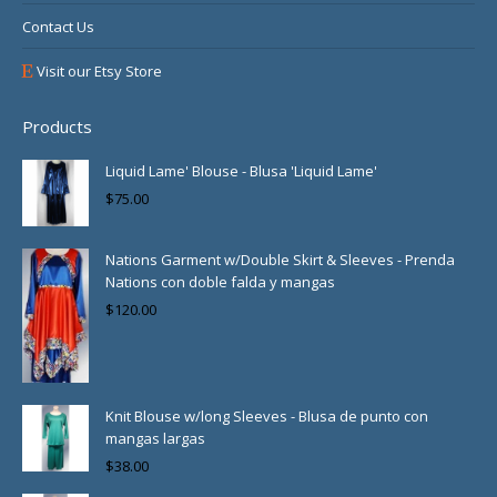
Contact Us
Visit our Etsy Store
Products
Liquid Lame' Blouse - Blusa 'Liquid Lame'
$
75.00
Nations Garment w/Double Skirt & Sleeves - Prenda
Nations con doble falda y mangas
$
120.00
Knit Blouse w/long Sleeves - Blusa de punto con
mangas largas
$
38.00