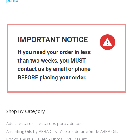
be
chosen
on
the
product
page
Shop By Category
Adult Leotards - Leotardos para adultos
Anointing Oils by ABBA Oils - Aceites de unción de ABBA Oils
Books, DVDs, CDs, etc. - Libros, DVD, CD, etc.