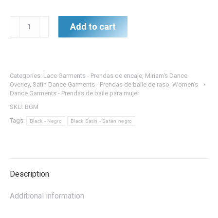
Black
Add to cart
Satin
Miriam's
Garment
w/Lace
Categories:
Lace Garments - Prendas de encaje
,
Miriam's Dance
accents
Overley
,
Satin Dance Garments - Prendas de baile de raso
,
Women's
Dance Garments - Prendas de baile para mujer
-
Prenda
SKU:
BGM
de
Tags:
Black - Negro
Black Satin - Satén negro
Miriam
de
satén
negro
Description
con
detalles
Additional information
de
encaje