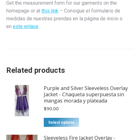
Get the measurement form for our garments on the
quantity
homepage or at
this link
– Consigue el formulario de
medidas de nuestras prendas en la página de inicio o
en
este enlace
Related products
Purple and Silver Sleeveless Overlay
Jacket - Chaqueta superpuesta sin
mangas morada y plateada
$
90.00
This
Select options
product
has
Sleeveless Fire Jacket Overlay -