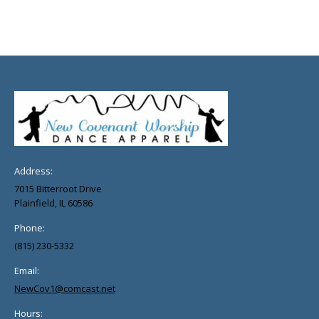
Address:
7015 Bitterroot Drive
Plainfield, IL 60586
Phone:
(815) 230-5332
Email:
NewCov1@comcast.net
Hours: