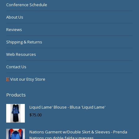
Conference Schedule
About Us
Reviews
Shipping & Returns
Web Resources
Contact Us
Visit our Etsy Store
Products
Liquid Lame' Blouse - Blusa 'Liquid Lame'
$
75.00
Nations Garment w/Double Skirt & Sleeves - Prenda
Nations con doble falda y mangas