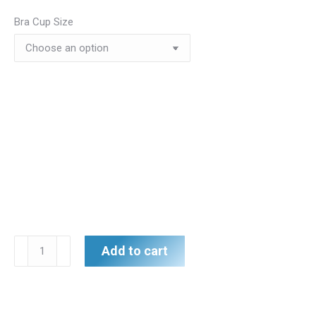
Bra Cup Size
Anointing
Add to cart
Oil
Overlay
Jacket
-