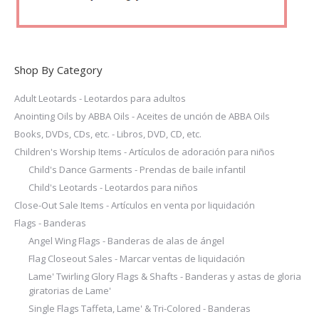
the
product
page
Shop By Category
Adult Leotards - Leotardos para adultos
Anointing Oils by ABBA Oils - Aceites de unción de ABBA Oils
Books, DVDs, CDs, etc. - Libros, DVD, CD, etc.
Children's Worship Items - Artículos de adoración para niños
Child's Dance Garments - Prendas de baile infantil
Child's Leotards - Leotardos para niños
Close-Out Sale Items - Artículos en venta por liquidación
Flags - Banderas
Angel Wing Flags - Banderas de alas de ángel
Flag Closeout Sales - Marcar ventas de liquidación
Lame' Twirling Glory Flags & Shafts - Banderas y astas de gloria
giratorias de Lame'
Single Flags Taffeta, Lame' & Tri-Colored - Banderas