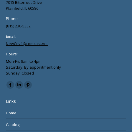
7015 Bitterroot Drive
Plainfield, IL 60586
Phone:
(815) 230-5332
Email:
NewCov1@comcast.net
Hours:
Mon-Fri: 8am to 4pm
Saturday: By appointment only
Sunday: Closed
Find us on:
Facebook
Linkedin
Pinterest
page
page
page
Links
opens
opens
opens
in
in
in
Home
new
new
new
Catalog
window
window
window