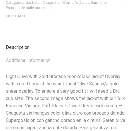
Categories:
Jackets - Chaquetas
,
Women's Dance Garments -
Chaqueta
Prendas de baile para mujer
superpuesta
SKU:
OAOJ
de
aceite
de
unción
Description
quantity
Additional information
Light Olive with Gold Brocade Sleeveless jacket Overlay
with a gold hook at the waist. Light Olive Satin w/a gold
sheer overlay. To ensure a very good fit I will need a Bra
cup size. The second image shows the jacket with our Silk
Essence Vintage Puff Sleeve Dance dress underneath. –
Chaqueta sin mangas color oliva claro con brocado dorado
Superposición con gancho dorado en la cintura. Satén oliva
claro con capa transparente dorada. Para garantizar un