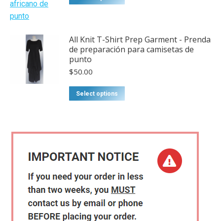
All Knit T-Shirt Prep Garment - Prenda
de preparación para camisetas de
punto
$
50.00
This
Select options
product
has
multiple
variants.
The
options
may
be
chosen
on