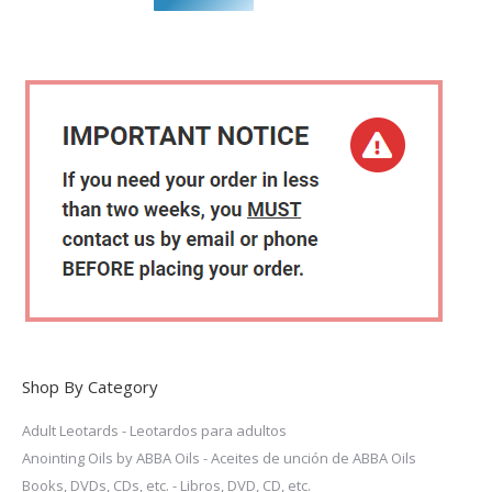
$45.00.
$35.00.
Shop By Category
Adult Leotards - Leotardos para adultos
Anointing Oils by ABBA Oils - Aceites de unción de ABBA Oils
Books, DVDs, CDs, etc. - Libros, DVD, CD, etc.