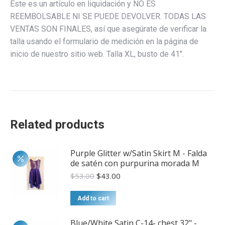
Este es un artículo en liquidación y NO ES
REEMBOLSABLE NI SE PUEDE DEVOLVER. TODAS LAS
VENTAS SON FINALES, así que asegúrate de verificar la
talla usando el formulario de medición en la página de
inicio de nuestro sitio web. Talla XL, busto de 41″.
Related products
Purple Glitter w/Satin Skirt M - Falda
de satén con purpurina morada M
Original
Current
$
53.00
$
43.00
price
price
was:
is:
Add to cart
$53.00.
$43.00.
Blue/White Satin C-14- chest 32" -