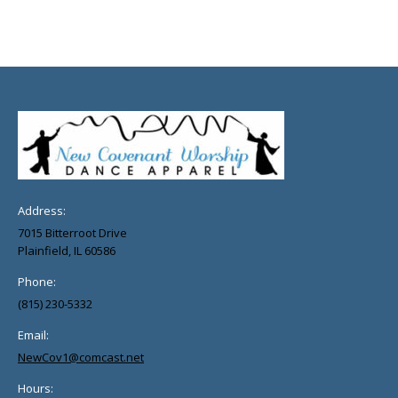
Address:
7015 Bitterroot Drive
Plainfield, IL 60586
Phone:
(815) 230-5332
Email:
NewCov1@comcast.net
Hours: