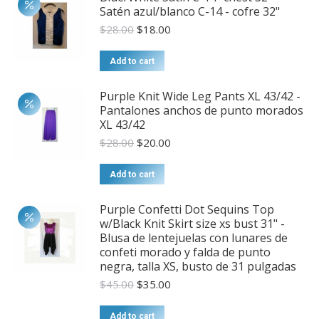
Satén azul/blanco C-14 - cofre 32"
Original
Current
$
28.00
$
18.00
price
price
was:
is:
Add to cart
$28.00.
$18.00.
Purple Knit Wide Leg Pants XL 43/42 -
Pantalones anchos de punto morados
XL 43/42
Original
Current
$
28.00
$
20.00
price
price
was:
is:
Add to cart
$28.00.
$20.00.
Purple Confetti Dot Sequins Top
w/Black Knit Skirt size xs bust 31" -
Blusa de lentejuelas con lunares de
confeti morado y falda de punto
negra, talla XS, busto de 31 pulgadas
Original
Current
$
45.00
$
35.00
price
price
was:
is:
Add to cart