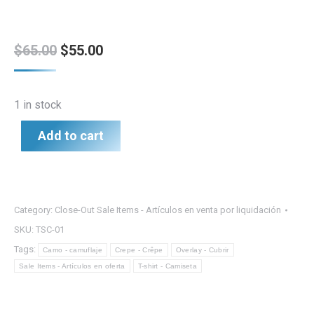
Original
Current
$
65.00
$
55.00
price
price
was:
is:
1 in stock
$65.00.
$55.00.
Add to cart
Category:
Close-Out Sale Items - Artículos en venta por liquidación
SKU:
TSC-01
Tags:
Camo - camuflaje
Crepe - Crêpe
Overlay - Cubrir
Sale Items - Artículos en oferta
T-shirt - Camiseta