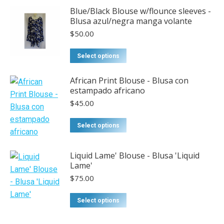
Blue/Black Blouse w/flounce sleeves -
Blusa azul/negra manga volante
$
50.00
This
Select options
product
has
African Print Blouse - Blusa con
estampado africano
multiple
$
45.00
variants.
The
Select options
options
may
be
Liquid Lame' Blouse - Blusa 'Liquid
Lame'
chosen
$
75.00
on
the
This
Select options
product
product
page
has