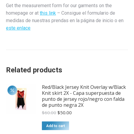
esquinas
Get the measurement form for our garments on the
en
homepage or at
this link
– Consigue el formulario de
la
medidas de nuestras prendas en la página de inicio o en
falda.
este enlace
quantity
Related products
Red/Black Jersey Knit Overlay w/Black
Knit skirt 2X - Capa superpuesta de
punto de jersey rojo/negro con falda
de punto negra 2X
Original
Current
$
60.00
$
50.00
price
price
was:
is:
Add to cart
$60.00.
$50.00.