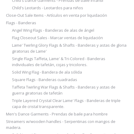
Child's Dance Garments - Prendas de baile infantil
Child's Leotards - Leotardos para niños
Close-Out Sale Items - Artículos en venta por liquidación
Flags - Banderas
Angel Wing Flags - Banderas de alas de ángel
Flag Closeout Sales - Marcar ventas de liquidación
Lame' Twirling Glory Flags & Shafts - Banderas y astas de gloria
giratorias de Lame'
Single Flags Taffeta, Lame' & Tri-Colored - Banderas
individuales de tafetán, cojas y tricolores.
Solid Wing Flag - Bandera de ala sólida
Square Flags - Banderas cuadradas
Taffeta Twirling War Flags & Shafts - Banderas y astas de
guerra giratorias de tafetán
Triple Layered Crystal Clear Lame' Flags - Banderas de triple
capa de cristal transparente.
Men's Dance Garments - Prendas de baile para hombre
Streamers w/wooden handles - Serpentinas con mangos de
madera.