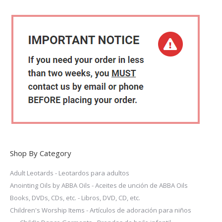
multiple
variants.
The
options
may
be
chosen
on
the
product
page
Shop By Category
Adult Leotards - Leotardos para adultos
Anointing Oils by ABBA Oils - Aceites de unción de ABBA Oils
Books, DVDs, CDs, etc. - Libros, DVD, CD, etc.
Children's Worship Items - Artículos de adoración para niños