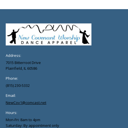
Address:
7015 Bitterroot Drive
Plainfield, IL 60586
Phone:
(815) 230-5332
Email:
NewCov1@comcast.net
Hours:
Mon-Fri: 8am to 4pm
Saturday: By appointment only