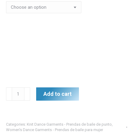
Blue/Black
Add to cart
Cracked
Ice
Jersey
Print
Categories:
Knit Dance Garments - Prendas de baile de punto
,
Overlay
Women's Dance Garments - Prendas de baile para mujer