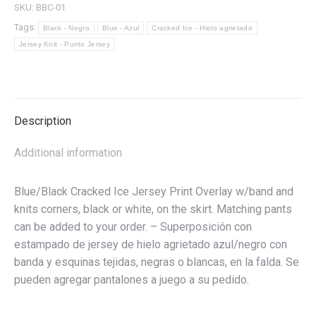
w/band
SKU:
BBC-01
and
Tags:
Black - Negro
Blue - Azul
Cracked Ice - Hielo agrietado
corners
Jersey Knit - Punto Jersey
on
skirt.
-
Superposición
Description
con
estampado
Additional information
de
jersey
Blue/Black Cracked Ice Jersey Print Overlay w/band and
de
knits corners, black or white, on the skirt. Matching pants
hielo
can be added to your order. – Superposición con
agrietado
estampado de jersey de hielo agrietado azul/negro con
azul/negro
banda y esquinas tejidas, negras o blancas, en la falda. Se
con
pueden agregar pantalones a juego a su pedido.
banda
y