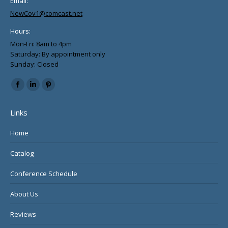
Email:
NewCov1@comcast.net
Hours:
Mon-Fri: 8am to 4pm
Saturday: By appointment only
Sunday: Closed
Find us on:
Facebook
Linkedin
Pinterest
page
page
page
Links
opens
opens
opens
in
in
in
Home
new
new
new
Catalog
window
window
window
Conference Schedule
About Us
Reviews