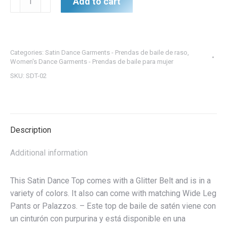
Add to cart
Dance
Top
w/
Glitter
Categories:
Satin Dance Garments - Prendas de baile de raso
,
Belt
Women's Dance Garments - Prendas de baile para mujer
-
SKU:
SDT-02
Top
de
baile
de
Description
satén
con
Additional information
cinturón
con
This Satin Dance Top comes with a Glitter Belt and is in a
purpurina
variety of colors. It also can come with matching Wide Leg
quantity
Pants or Palazzos. – Este top de baile de satén viene con
un cinturón con purpurina y está disponible en una