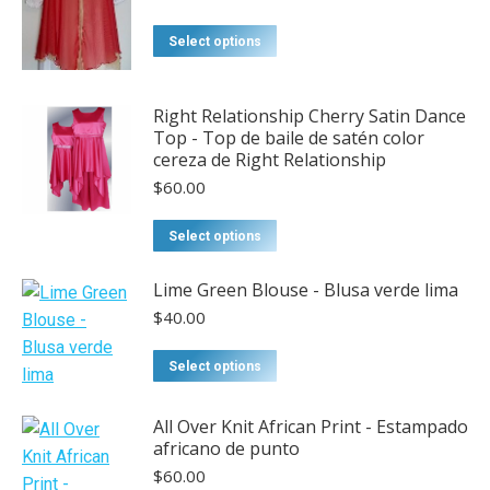
This
Select options
product
has
Right Relationship Cherry Satin Dance
multiple
Top - Top de baile de satén color
variants.
cereza de Right Relationship
The
$
60.00
options
may
Select options
be
chosen
Lime Green Blouse - Blusa verde lima
on
$
40.00
the
product
Select options
page
All Over Knit African Print - Estampado
africano de punto
$
60.00