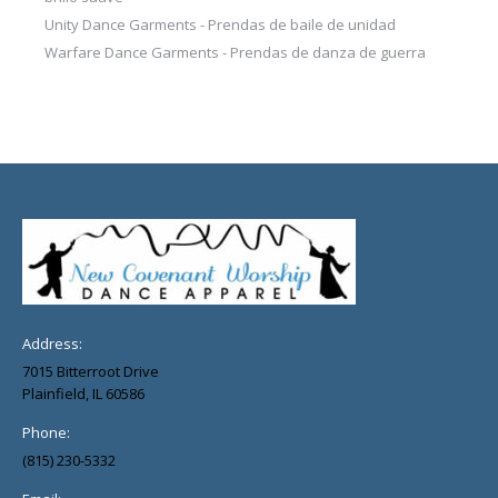
Unity Dance Garments - Prendas de baile de unidad
Warfare Dance Garments - Prendas de danza de guerra
Address:
7015 Bitterroot Drive
Plainfield, IL 60586
Phone:
(815) 230-5332